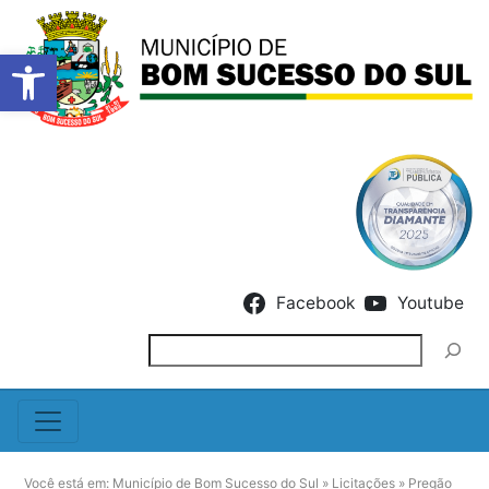
Barra de Ferramentas Abert
Skip to content
Facebook
Youtube
Pesquisar
Você está em:
Município de Bom Sucesso do Sul
»
Licitações
»
Pregão