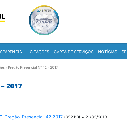
Skip to content
a
SPARÊNCIA
LICITAÇÕES
CARTA DE SERVIÇOS
NOTÍCIAS
SE
ões
»
Pregão Presencial Nº 42 – 2017
– 2017
regão-Presencial-42.2017
•
(352 kB)
21/03/2018