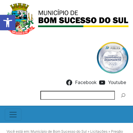
Barra de Ferramentas Abert
Skip to content
Facebook
Youtube
Pesquisar
Você está em:
Município de Bom Sucesso do Sul
»
Licitações
»
Pregão