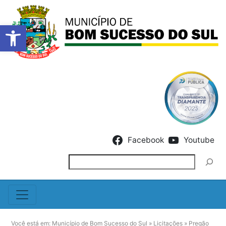
Barra de Ferramentas Abert
Skip to content
Facebook
Youtube
Pesquisar
Você está em:
Município de Bom Sucesso do Sul
»
Licitações
»
Pregão