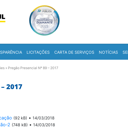
Skip to content
a
SPARÊNCIA
LICITAÇÕES
CARTA DE SERVIÇOS
NOTÍCIAS
SE
ões
»
Pregão Presencial Nº 89 – 2017
– 2017
cação
•
(92 kB)
14/03/2018
ção-2
•
(748 kB)
14/03/2018