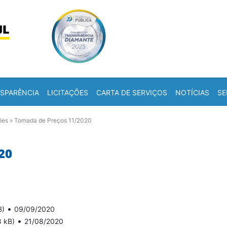
Skip to content
a
SPARÊNCIA
LICITAÇÕES
CARTA DE SERVIÇOS
NOTÍCIAS
SE
ões
»
Tomada de Preços 11/2020
20
•
B)
09/09/2020
•
8 kB)
21/08/2020