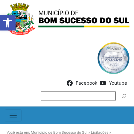
Barra de Ferramentas Abert
Skip to content
Facebook
Youtube
Pesquisar
Você está em:
Município de Bom Sucesso do Sul
»
Licitações
»