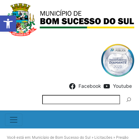
Barra de Ferramentas Abert
Skip to content
Facebook
Youtube
Pesquisar
Você está em:
Município de Bom Sucesso do Sul
»
Licitações
»
Pregão