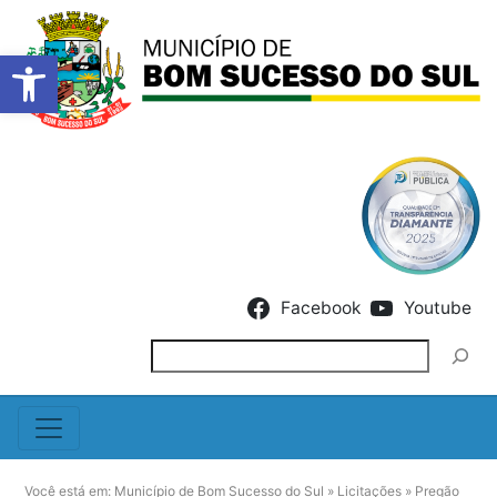
Barra de Ferramentas Abert
Skip to content
Facebook
Youtube
Pesquisar
Você está em:
Município de Bom Sucesso do Sul
»
Licitações
»
Pregão