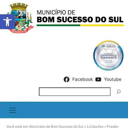
Barra de Ferramentas Abert
Skip to content
Facebook
Youtube
Pesquisar
Você está em:
Município de Bom Sucesso do Sul
»
Licitações
»
Pregão