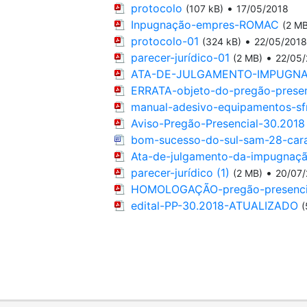
protocolo
•
(107 kB)
17/05/2018
Inpugnação-empres-ROMAC
(2 MB
protocolo-01
•
(324 kB)
22/05/2018
parecer-jurídico-01
•
(2 MB)
22/05
ATA-DE-JULGAMENTO-IMPUGNA
ERRATA-objeto-do-pregão-presen
manual-adesivo-equipamentos-sf
Aviso-Pregão-Presencial-30.2018
bom-sucesso-do-sul-sam-28-carac
Ata-de-julgamento-da-impugnaç
parecer-jurídico (1)
•
(2 MB)
20/07
HOMOLOGAÇÃO-pregão-presenci
edital-PP-30.2018-ATUALIZADO
(