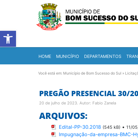
Barra de Ferramentas Abert
HOME
MUNICÍPIO
DEPARTAMENTOS
TRAN
Você está em:
Município de Bom Sucesso do Sul
»
Licitaç
PREGÃO PRESENCIAL 30/2
20 de julho de 2023
. Autor:
Fabio Zanela
ARQUIVOS:
Edital-PP-30.2018
•
(545 kB)
11/05
Impugnação-da-empresa-BMC-Hy