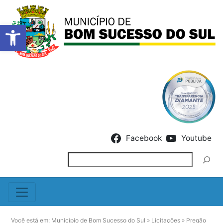
Barra de Ferramentas Abert
Skip to content
Facebook
Youtube
Pesquisar
Você está em:
Município de Bom Sucesso do Sul
»
Licitações
»
Pregão