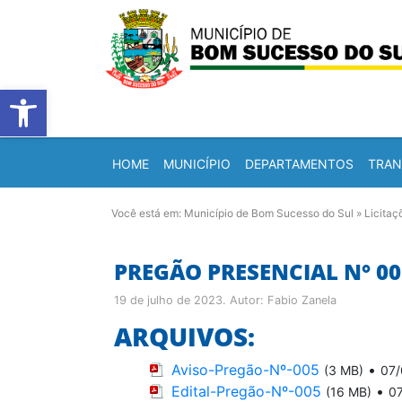
Barra de Ferramentas Abert
HOME
MUNICÍPIO
DEPARTAMENTOS
TRAN
Você está em:
Município de Bom Sucesso do Sul
»
Licitaç
PREGÃO PRESENCIAL N° 00
19 de julho de 2023
. Autor:
Fabio Zanela
ARQUIVOS:
Aviso-Pregão-Nº-005
•
(3 MB)
07/
Edital-Pregão-Nº-005
•
(16 MB)
0