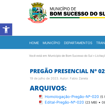
Barra de Ferramentas Abert
HOME
MUNICÍPIO
DEPARTAMENTOS
TRAN
Você está em:
Município de Bom Sucesso do Sul
»
Licitaç
PREGÃO PRESENCIAL N° 02
19 de julho de 2023
. Autor:
Fabio Zanela
ARQUIVOS:
Homologação-Pregão-Nº-020
(5
Edital-Pregão-Nº-020
•
(23 MB)
0