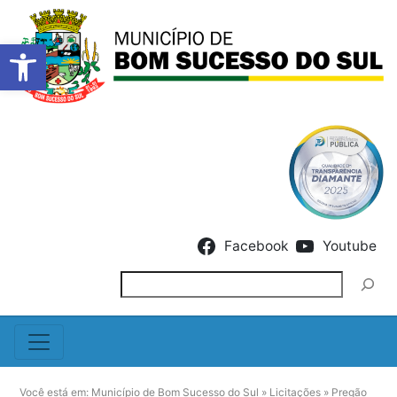
Barra de Ferramentas Abert
Skip to content
Facebook
Youtube
Pesquisar
Você está em:
Município de Bom Sucesso do Sul
»
Licitações
»
Pregão