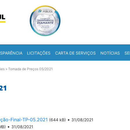
Skip to content
a
SPARÊNCIA
LICITAÇÕES
CARTA DE SERVIÇOS
NOTÍCIAS
SE
ões
»
Tomada de Preços 05/2021
21
cação-Final-TP-05.2021
•
(644 kB)
31/08/2021
•
MB)
31/08/2021