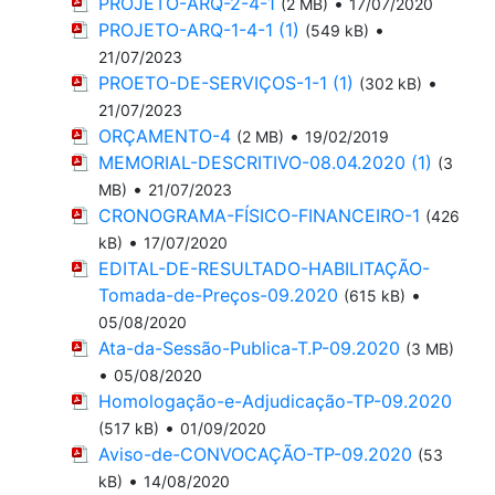
PROJETO-ARQ-2-4-1
•
(2 MB)
17/07/2020
PROJETO-ARQ-1-4-1 (1)
•
(549 kB)
21/07/2023
PROETO-DE-SERVIÇOS-1-1 (1)
•
(302 kB)
21/07/2023
ORÇAMENTO-4
•
(2 MB)
19/02/2019
MEMORIAL-DESCRITIVO-08.04.2020 (1)
(3
•
MB)
21/07/2023
CRONOGRAMA-FÍSICO-FINANCEIRO-1
(426
•
kB)
17/07/2020
EDITAL-DE-RESULTADO-HABILITAÇÃO-
Tomada-de-Preços-09.2020
•
(615 kB)
05/08/2020
Ata-da-Sessão-Publica-T.P-09.2020
(3 MB)
•
05/08/2020
Homologação-e-Adjudicação-TP-09.2020
•
(517 kB)
01/09/2020
Aviso-de-CONVOCAÇÃO-TP-09.2020
(53
•
kB)
14/08/2020