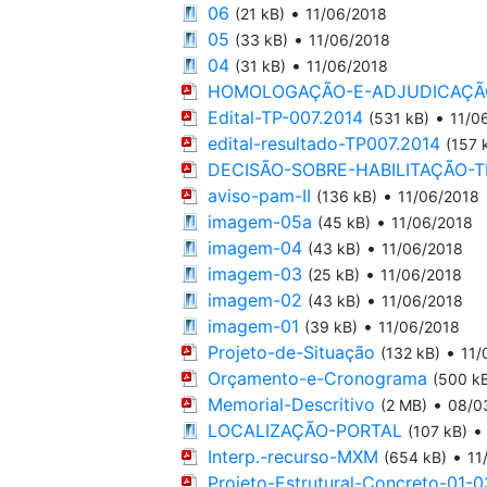
06
•
(21 kB)
11/06/2018
05
•
(33 kB)
11/06/2018
04
•
(31 kB)
11/06/2018
HOMOLOGAÇÃO-E-ADJUDICAÇÃO
Edital-TP-007.2014
•
(531 kB)
11/0
edital-resultado-TP007.2014
(157 
DECISÃO-SOBRE-HABILITAÇÃO-TP
aviso-pam-II
•
(136 kB)
11/06/2018
imagem-05a
•
(45 kB)
11/06/2018
imagem-04
•
(43 kB)
11/06/2018
imagem-03
•
(25 kB)
11/06/2018
imagem-02
•
(43 kB)
11/06/2018
imagem-01
•
(39 kB)
11/06/2018
Projeto-de-Situação
•
(132 kB)
11/
Orçamento-e-Cronograma
(500 k
Memorial-Descritivo
•
(2 MB)
08/0
LOCALIZAÇÃO-PORTAL
(107 kB)
Interp.-recurso-MXM
•
(654 kB)
11
Projeto-Estrutural-Concreto-01-0