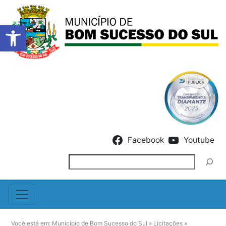
Barra de Ferramentas Abert
Skip to content
Facebook
Youtube
Pesquisar
Você está em:
Município de Bom Sucesso do Sul
»
Licitações
»