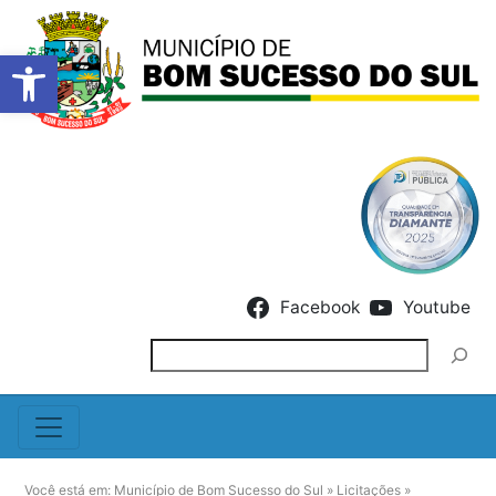
Barra de Ferramentas Abert
Skip to content
Facebook
Youtube
Pesquisar
Você está em:
Município de Bom Sucesso do Sul
»
Licitações
»