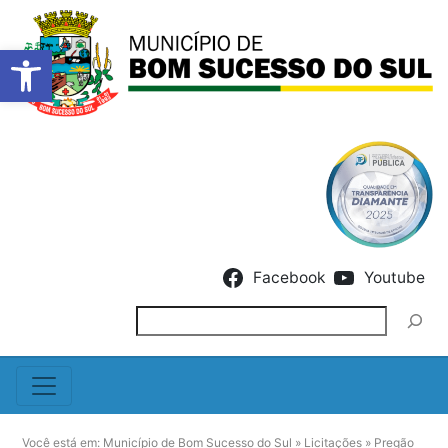
Barra de Ferramentas Abert
Skip to content
Facebook
Youtube
Pesquisar
Você está em:
Município de Bom Sucesso do Sul
»
Licitações
»
Pregão