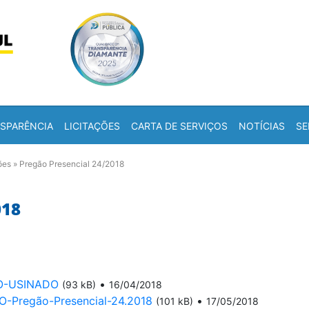
Skip to content
a
SPARÊNCIA
LICITAÇÕES
CARTA DE SERVIÇOS
NOTÍCIAS
SE
ões
»
Pregão Presencial 24/2018
018
O-USINADO
•
(93 kB)
16/04/2018
regão-Presencial-24.2018
•
(101 kB)
17/05/2018