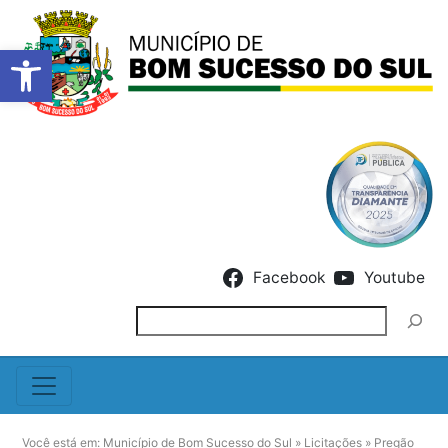
Barra de Ferramentas Abert
Skip to content
Facebook
Youtube
Pesquisar
Você está em:
Município de Bom Sucesso do Sul
»
Licitações
»
Pregão