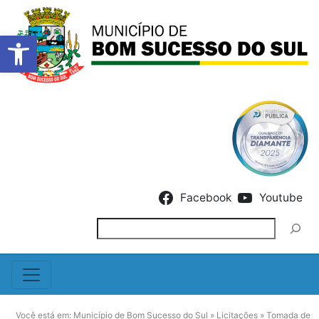
Barra de Ferramentas Abert
Skip to content
Facebook
Youtube
Pesquisar
Você está em:
Município de Bom Sucesso do Sul
»
Licitações
»
Tomada de