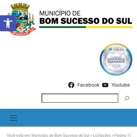
Barra de Ferramentas Abert
Skip to content
Facebook
Youtube
Pesquisar
Você está em:
Município de Bom Sucesso do Sul
»
Licitações
»
Página 11