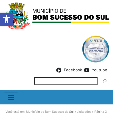
Barra de Ferramentas Abert
Skip to content
Facebook
Youtube
Pesquisar
Você está em:
Município de Bom Sucesso do Sul
»
Licitações
»
Página 3